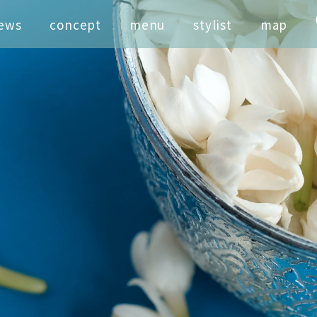
ews
concept
menu
stylist
map